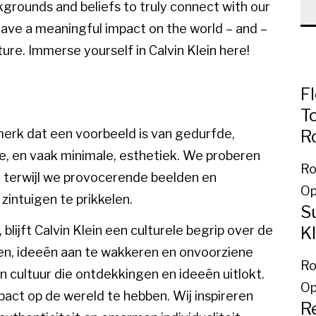
kgrounds and beliefs to truly connect with our
have a meaningful impact on the world – and –
ure. Immerse yourself in Calvin Klein here!
F
T
R
-merk dat een voorbeeld is van gedurfde,
ke, en vaak minimale, esthetiek. We proberen
Ro
n, terwijl we provocerende beelden en
Op
intuigen te prikkelen.
Su
K
blijft Calvin Klein een culturele begrip over de
n, ideeën aan te wakkeren en onvoorziene
Ro
en cultuur die ontdekkingen en ideeën uitlokt.
Op
pact op de wereld te hebben. Wij inspireren
R