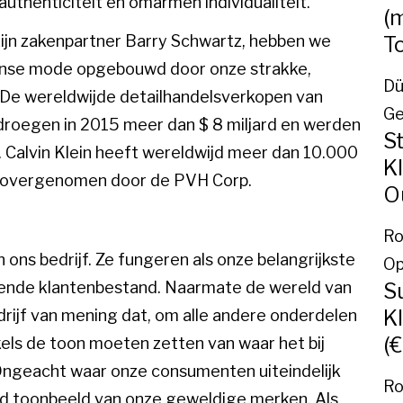
uthenticiteit en omarmen individualiteit.
(
T
zijn zakenpartner Barry Schwartz, hebben we
kaanse mode opgebouwd door onze strakke,
Dü
 De wereldwijde detailhandelsverkopen van
Ge
droegen in 2015 meer dan $ 8 miljard en werden
S
. Calvin Klein heeft wereldwijd meer dan 10.000
K
03 overgenomen door de PVH Corp.
O
Ro
n ons bedrijf. Ze fungeren als onze belangrijkste
Op
ende klantenbestand. Naarmate de wereld van
Su
K
bedrijf van mening dat, om alle andere onderdelen
(€
kels de toon moeten zetten van waar het bij
Ongeacht waar onze consumenten uiteindelijk
Ro
ijd toonbeeld van onze geweldige merken. Als