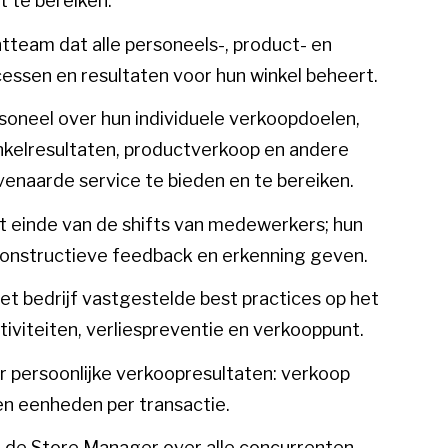
t te bereiken.
eam dat alle personeels-, product- en
essen en resultaten voor hun winkel beheert.
oneel over hun individuele verkoopdoelen,
inkelresultaten, productverkoop en andere
enaarde service te bieden en te bereiken.
 einde van de shifts van medewerkers; hun
constructieve feedback en erkenning geven.
t bedrijf vastgestelde best practices op het
tiviteiten, verliespreventie en verkooppunt.
 persoonlijke verkoopresultaten: verkoop
en eenheden per transactie.
de Store Manager over alle concurrenten,