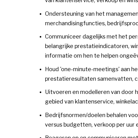
van klantenservice, verkoop en wins
Ondersteuning van het managementt
merchandisingfuncties, bedrijfsproc
Communiceer dagelijks met het pers
belangrijke prestatieindicatoren, w
informatie om hen te helpen ongeëv
Houd 'one-minute-meetings' aan het
prestatieresultaten samenvatten, 
Uitvoeren en modelleren van door he
gebied van klantenservice, winkelac
Bedrijfsnormen/doelen behalen voor
versus budgetten, verkoop per uur 
Reageren op en communiceren met 