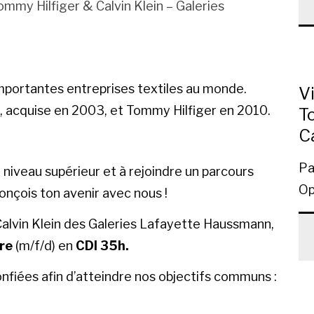
ommy Hilfiger & Calvin Klein – Galeries
importantes entreprises textiles au monde.
V
n, acquise en 2003, et Tommy Hilfiger en 2010.
T
C
Pa
u niveau supérieur et à rejoindre un parcours
Op
onçois ton avenir avec nous !
alvin Klein
des Galeries Lafayette Haussmann,
ore
(m/f/d) en
CDI 35h.
confiées afin d’atteindre nos objectifs communs :