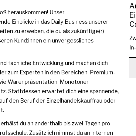
A
 groß herauskommen! Unser
E
de Einblicke in das Daily Business unserer
C
keiten zu erweben, die du als zukünftige(r)
Zw
seren Kund:innen ein unvergessliches
In
und fachliche Entwicklung und machen dich
 oder zum Experten in den Bereichen: Premium-
wie Warenpräsentation. Monotoner
latz. Stattdessen erwartet dich eine spannende,
 auf den Beruf der Einzelhandelskauffrau oder
t.
erhälst du an anderthalb bis zwei Tagen pro
ufsschule. Zusätzlich nimmst du an internen