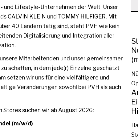
e- und Lifestyle-Unternehmen der Welt. Unser
rands CALVIN KLEIN und TOMMY HILFIGER. Mit
über 40 Ländern tätig sind, steht PVH wie kein
tenden Digitalisierung und Integration aller
S
ation.
N
(
d unsere Mitarbeitenden und unser gemeinsamer
zu schaffen, in dem jede(r) Einzelne geschätzt
Nü
 setzen wir uns für eine vielfältigere und
Op
altige Veränderungen sowohl bei PVH als auch
A
E
Hi
in Stores suchen wir ab August 2026:
ndel (m/w/d)
Ha
St